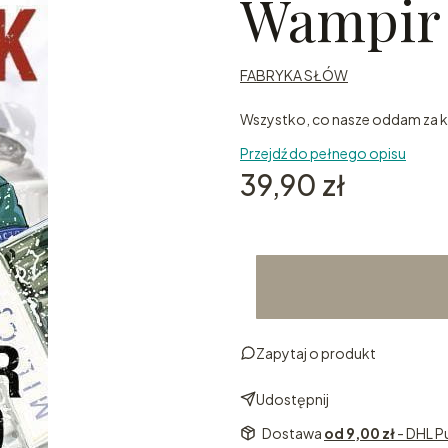
Wampir
FABRYKA SŁÓW
Wszystko, co nasze oddam za k
Przejdź do pełnego opisu
Cena
39,90 zł
Zapytaj o produkt
Udostępnij
Dostawa
od 9,00 zł
- DHL P