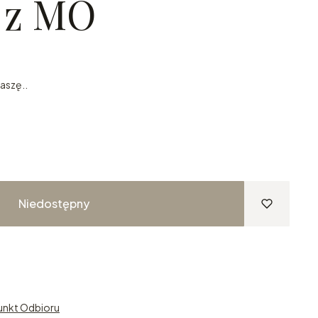
 z MO
aszę..
Niedostępny
unkt Odbioru