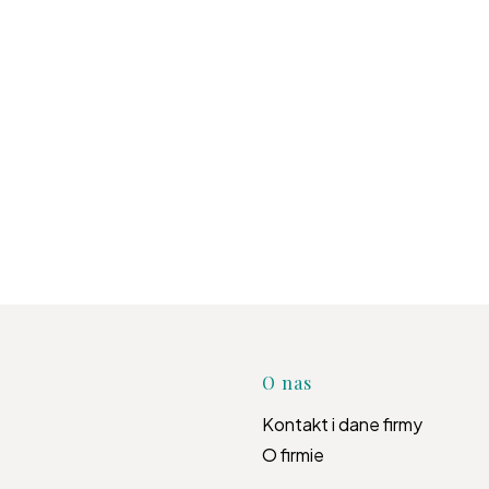
Linki w s
O nas
Kontakt i dane firmy
O firmie