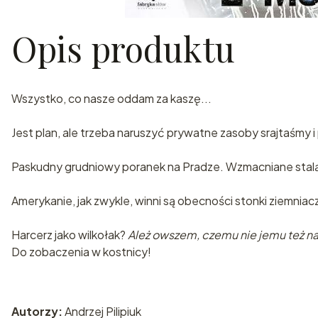
Opis produktu
Wszystko, co nasze oddam za kaszę...
Jest plan, ale trzeba naruszyć prywatne zasoby srajtaśmy 
Paskudny grudniowy poranek na Pradze. Wzmacniane stalą bu
Amerykanie, jak zwykle, winni są obecności stonki ziemniac
Harcerz jako wilkołak?
Ależ owszem, czemu nie jemu też na
Do zobaczenia w kostnicy!
Autorzy:
Andrzej Pilipiuk