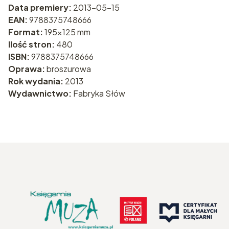
Data premiery:
2013-05-15
EAN:
9788375748666
Format:
195x125 mm
Ilość stron:
480
ISBN:
9788375748666
Oprawa:
broszurowa
Rok wydania:
2013
Wydawnictwo:
Fabryka Słów