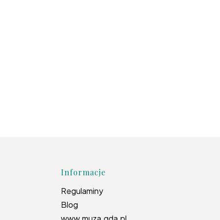
topce
Informacje
Regulaminy
Blog
www.muza.gda.pl