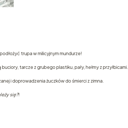
i podłożyć trupa w milicyjnym mundurze!
ciory, tarcze z grubego plastiku, pały, hełmy z przyłbicami
zanej i doprowadzenia żuczków do śmierci z zimna.
leży się?
!