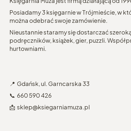
Księgarnia Muza jest firmą działającą od 199
Posiadamy 3 księgarnie w Trójmieście, w k
można odebrać swoje zamówienie.
Nieustannie staramy się dostarczać szeroką 
podręczników, książek, gier, puzzli. Wspó
hurtowniami.
📍 Gdańsk, ul. Garncarska 33
📞 660 590 426
📩 sklep@ksiegarniamuza.pl