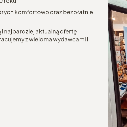
0 roku.
tórych komfortowo oraz bezpłatnie
i najbardziej aktualną ofertę
łpracujemy z wieloma wydawcami i