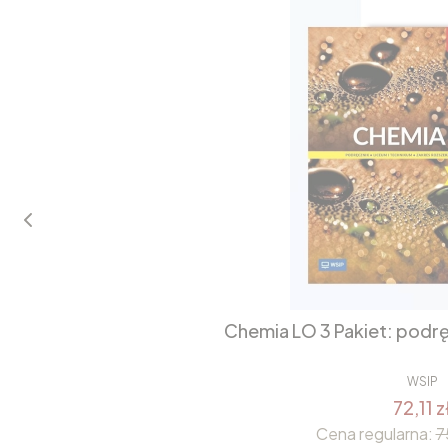
Chemia LO 3 Pakiet: podrę
WSIP
72,11 z
Cena regularna:
7