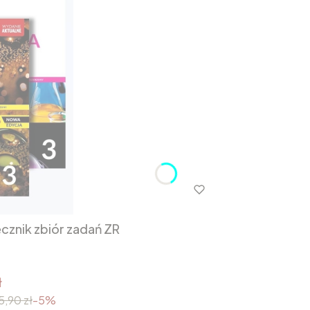
cznik zbiór zadań ZR
ł
5,90 zł
-5%