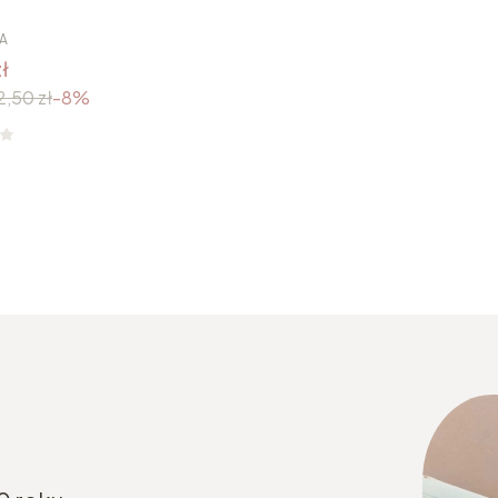
A
ł
2,50 zł
-8%