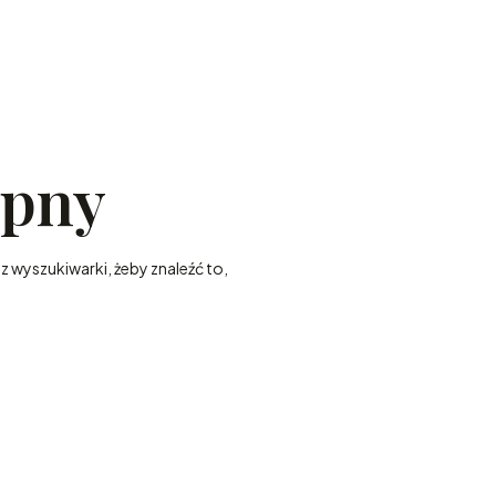
ępny
z wyszukiwarki, żeby znaleźć to,