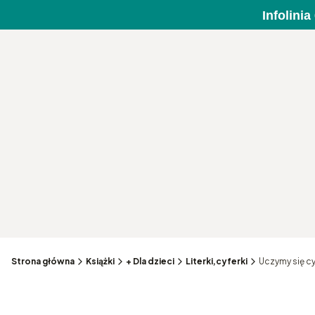
Infolini
Strona główna
Książki
+ Dla dzieci
Literki,cyferki
Uczymy się cyf