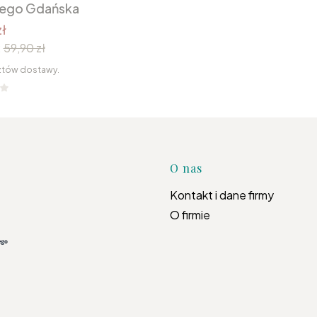
nego Gdańska
ł
:
59,90 zł
ztów dostawy.
Linki w s
O nas
Kontakt i dane firmy
O firmie