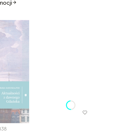
mocji
838