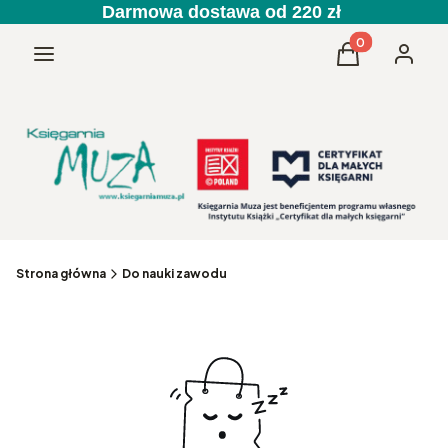
Darmowa dostawa od 220 zł
Produkty w kos
Menu
Koszyk
Zaloguj 
Strona główna
Do nauki zawodu