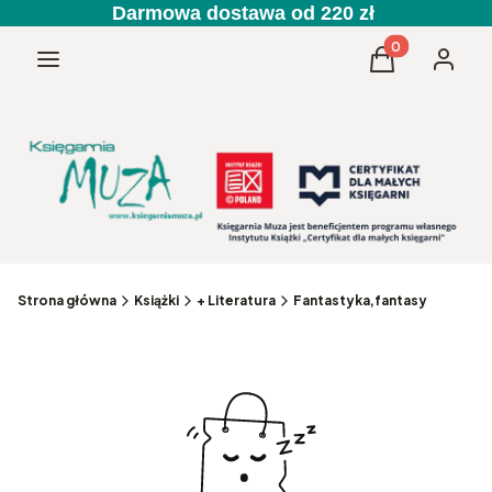
Darmowa dostawa od 220 zł
Produkty w kos
Menu
Koszyk
Zaloguj 
Strona główna
Książki
+ Literatura
Fantastyka,fantasy