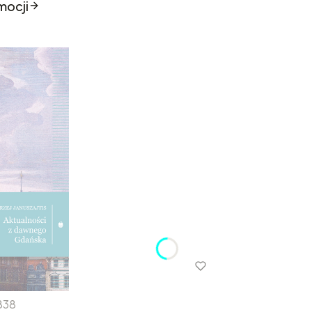
mocji
838