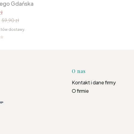
nego Gdańska
ł
:
59,90 zł
ztów dostawy.
Linki w s
O nas
Kontakt i dane firmy
O firmie