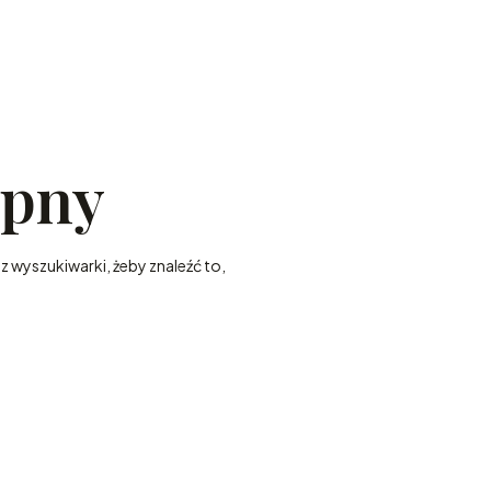
ępny
z wyszukiwarki, żeby znaleźć to,