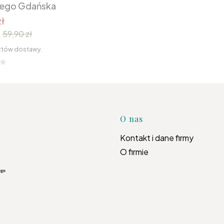
nego Gdańska
ł
:
59,90 zł
ztów dostawy.
Linki w s
O nas
Kontakt i dane firmy
O firmie