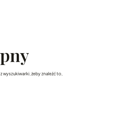
ępny
z wyszukiwarki, żeby znaleźć to,