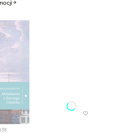
mocji
838