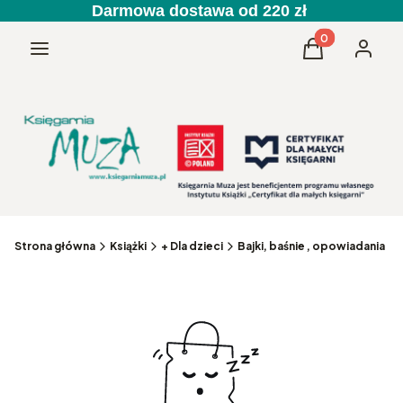
Darmowa dostawa od 220 zł
Produkty w kos
Menu
Koszyk
Zaloguj 
Strona główna
Książki
+ Dla dzieci
Bajki, baśnie , opowiadania