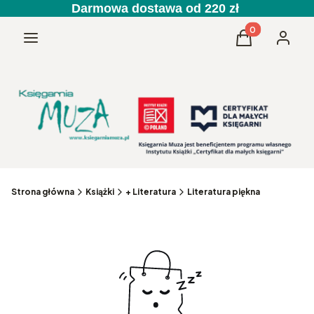
Darmowa dostawa od 220 zł
Produkty w kos
Menu
Koszyk
Zaloguj 
Strona główna
Książki
+ Literatura
Literatura piękna