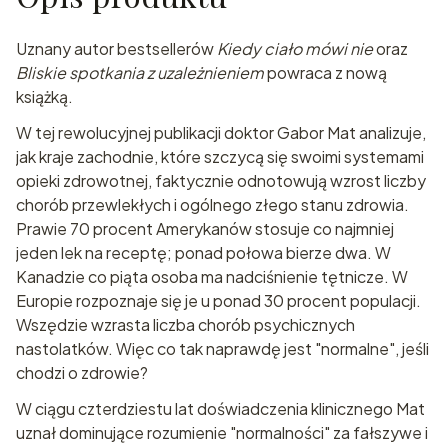
Uznany autor bestsellerów
Kiedy ciało mówi nie
oraz
Bliskie spotkania z uzależnieniem
powraca z nową
książką.
W tej rewolucyjnej publikacji doktor Gabor Mat analizuje,
jak kraje zachodnie, które szczycą się swoimi systemami
opieki zdrowotnej, faktycznie odnotowują wzrost liczby
chorób przewlekłych i ogólnego złego stanu zdrowia.
Prawie 70 procent Amerykanów stosuje co najmniej
jeden lek na receptę; ponad połowa bierze dwa. W
Kanadzie co piąta osoba ma nadciśnienie tętnicze. W
Europie rozpoznaje się je u ponad 30 procent populacji.
Wszędzie wzrasta liczba chorób psychicznych
nastolatków. Więc co tak naprawdę jest "normalne", jeśli
chodzi o zdrowie?
W ciągu czterdziestu lat doświadczenia klinicznego Mat
uznał dominujące rozumienie "normalności" za fałszywe i