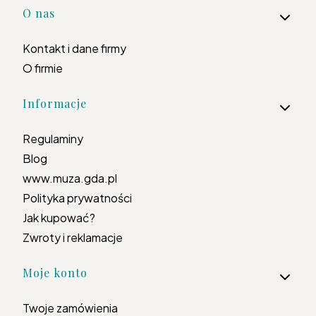
Linki w stopce
O nas
Kontakt i dane firmy
O firmie
Informacje
Regulaminy
Blog
www.muza.gda.pl
Polityka prywatności
Jak kupować?
Zwroty i reklamacje
Moje konto
Twoje zamówienia