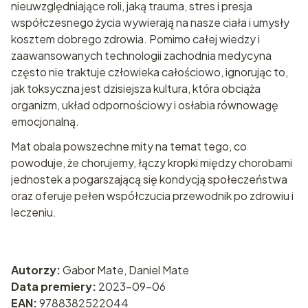
nieuwzględniające roli, jaką trauma, stres i presja
współczesnego życia wywierają na nasze ciała i umysły
kosztem dobrego zdrowia. Pomimo całej wiedzy i
zaawansowanych technologii zachodnia medycyna
często nie traktuje człowieka całościowo, ignorując to,
jak toksyczna jest dzisiejsza kultura, która obciąża
organizm, układ odpornościowy i osłabia równowagę
emocjonalną.
Mat obala powszechne mity na temat tego, co
powoduje, że chorujemy, łączy kropki między chorobami
jednostek a pogarszającą się kondycją społeczeństwa
oraz oferuje pełen współczucia przewodnik po zdrowiu i
leczeniu.
Autorzy:
Gabor Mate, Daniel Mate
Data premiery:
2023-09-06
EAN:
9788382522044