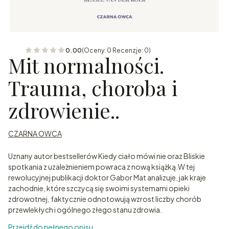
0.00
(Oceny: 0 Recenzje: 0)
Mit normalności.
Trauma, choroba i
zdrowienie..
CZARNA OWCA
Uznany autor bestsellerów Kiedy ciało mówi nie oraz Bliskie
spotkania z uzależnieniem powraca z nową książką.W tej
rewolucyjnej publikacji doktor Gabor Mat analizuje, jak kraje
zachodnie, które szczycą się swoimi systemami opieki
zdrowotnej, faktycznie odnotowują wzrost liczby chorób
przewlekłych i ogólnego złego stanu zdrowia.
Przejdź do pełnego opisu