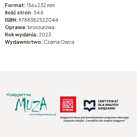
Format:
156x232 mm
Ilość stron:
544
ISBN:
9788382522044
Oprawa:
broszurowa
Rok wydania:
2023
Wydawnictwo:
Czarna Owca