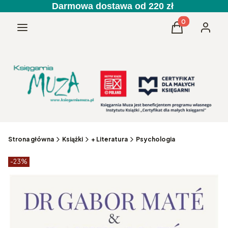
Darmowa dostawa od 220 zł
Produkty w kos
Menu
Koszyk
Zaloguj 
Strona główna
Książki
+ Literatura
Psychologia
Etykiety produktu
zniżki
-23%