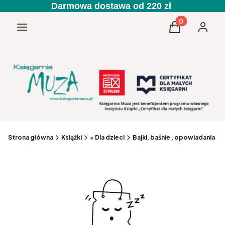
Darmowa dostawa od 220 zł
Produkty w kos
Menu
Koszyk
Zaloguj 
Strona główna
Książki
+ Dla dzieci
Bajki, baśnie , opowiadania