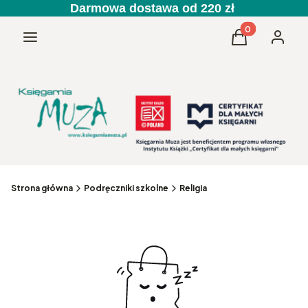
Darmowa dostawa od 220 zł
Produkty w kos
Menu
Koszyk
Zaloguj 
Strona główna
Podręczniki szkolne
Religia