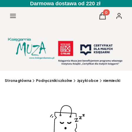
Darmowa dostawa od 220 zł
Produkty w kos
Menu
Koszyk
Zaloguj 
Strona główna
Podręczniki szkolne
Języki obce
niemiecki