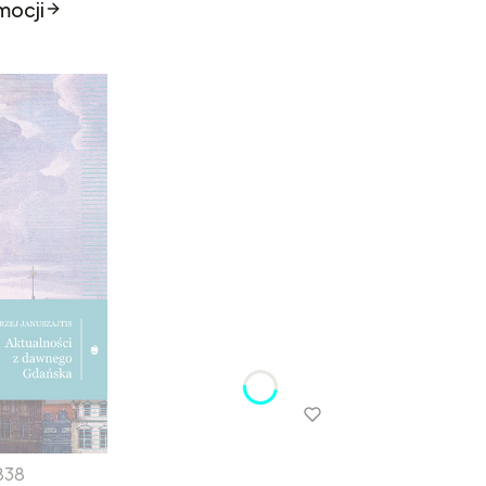
mocji
838