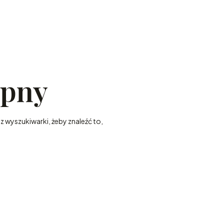
ępny
z wyszukiwarki, żeby znaleźć to,