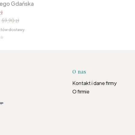
nego Gdańska
ł
:
59,90 zł
ztów dostawy.
Linki w s
O nas
Kontakt i dane firmy
O firmie