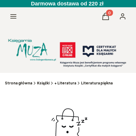
Darmowa dostawa od 220 zł
Produkty w kos
Menu
Koszyk
Zaloguj 
Strona główna
Książki
+ Literatura
Literatura piękna