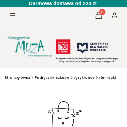
Darmowa dostawa od 220 zł
Produkty w kos
Menu
Koszyk
Zaloguj 
Strona główna
Podręczniki szkolne
Języki obce
niemiecki