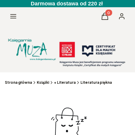
Darmowa dostawa od 220 zł
Produkty w kos
Menu
Koszyk
Zaloguj 
Strona główna
Książki
+ Literatura
Literatura piękna