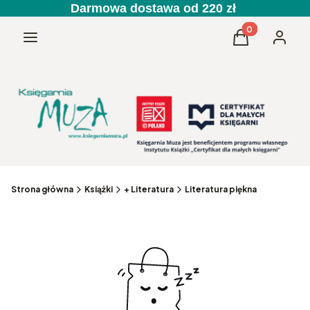
Darmowa dostawa od 220 zł
Produkty w kos
Menu
Koszyk
Zaloguj 
Strona główna
Książki
+ Literatura
Literatura piękna