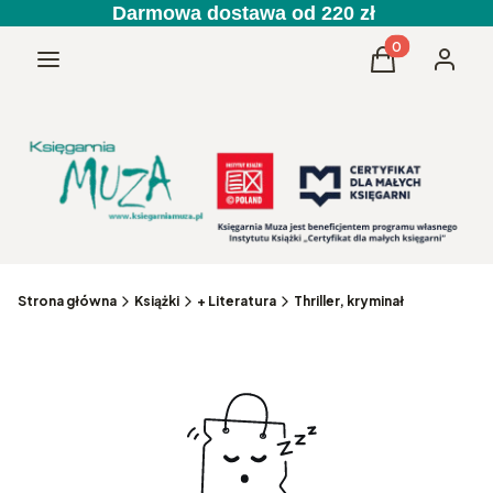
Darmowa dostawa od 220 zł
Produkty w kos
Menu
Koszyk
Zaloguj 
Strona główna
Książki
+ Literatura
Thriller, kryminał