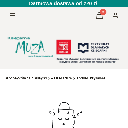
Darmowa dostawa od 220 zł
Produkty w kos
Menu
Koszyk
Zaloguj 
Strona główna
Książki
+ Literatura
Thriller, kryminał