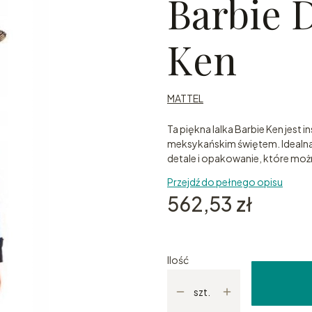
Barbie 
Ken
MATTEL
Ta piękna lalka Barbie Ken je
meksykańskim świętem. Idealna
detale i opakowanie, które mo
Przejdź do pełnego opisu
Cena
562,53 zł
Ilość
szt.