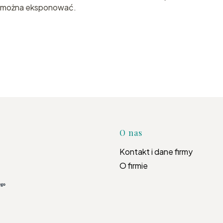
re można eksponować.
Linki w s
O nas
Kontakt i dane firmy
O firmie