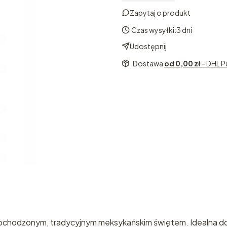
Zapytaj o produkt
Czas wysyłki:
3 dni
Udostępnij
Dostawa
od 0,00 zł
- DHL P
 obchodzonym, tradycyjnym meksykańskim świętem. Idealna do