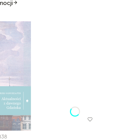
mocji
838