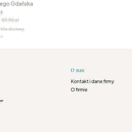
nego Gdańska
ł
:
59,90 zł
ztów dostawy.
Linki w s
O nas
Kontakt i dane firmy
O firmie