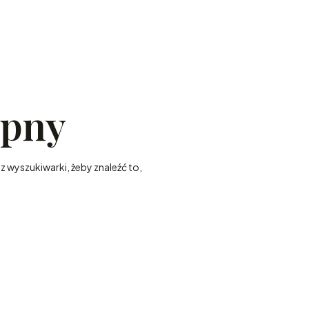
ępny
z wyszukiwarki, żeby znaleźć to,